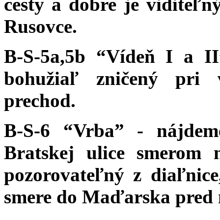
cesty a dobre je viditeľ
Rusovce.
B-S-5a,5b “Vídeň I a II
bohužiaľ zničený pri 
prechod.
B-S-6 “Vrba” - nájde
Bratskej ulice smerom 
pozorovateľný z diaľnic
smere do Maďarska pred