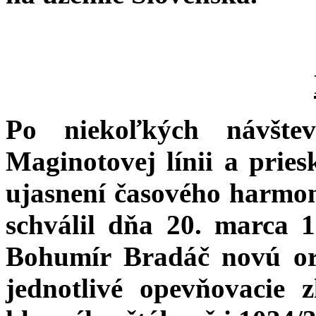
Po niekoľkých návšte
Maginotovej línii a pries
ujasnení časového harmo
schválil dňa 20. marca 
Bohumír Bradáč novú org
jednotlivé opevňovacie 