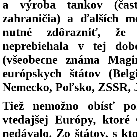
a výroba tankov (čas
zahraničia) a ďalších mo
nutné zdôrazniť, že 
neprebiehala v tej d
(všeobecne známa Magin
európskych štátov (Belg
Nemecko, Poľsko, ZSSR, J
Tiež nemožno obísť poli
vtedajšej Európy, ktor
nedávalo. Zo štátov, s kt