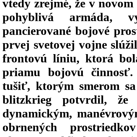
vtedy zrejmé, že v novom 
pohyblivá armáda, vy
pancierované bojové pros
prvej svetovej vojne slúži
frontovú líniu, ktorá bo
priamu bojovú činnosť.
tušiť, ktorým smerom s
blitzkrieg potvrdil, ž
dynamickým, manévrovým
obrnených prostriedko