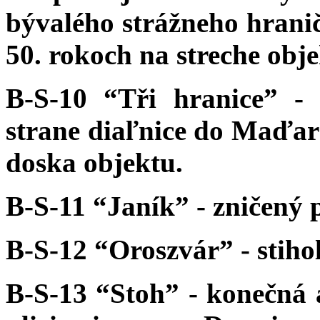
bývalého strážneho hranič
50. rokoch na streche obje
B-S-10 “Tři hranice” -
strane diaľnice do Maďars
doska objektu.
B-S-11 “Janík” - zničený p
B-S-12 “Oroszvár” - stiho
B-S-13 “Stoh” - konečná