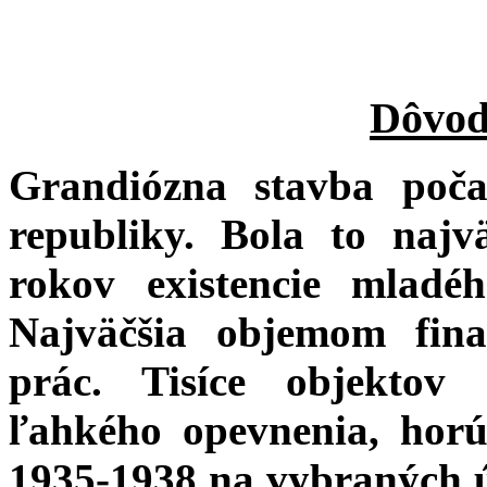
Dôvod
Grandiózna stavba poča
republiky. Bola to najv
rokov existencie mladé
Najväčšia objemom fina
prác. Tisíce objektov
ľahkého opevnenia, hor
1935-1938 na vybraných 