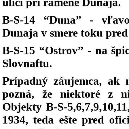
ulici pri ramene Dunaja.
B-S-14 “Duna” - vľavo
Dunaja v smere toku pre
B-S-15 “Ostrov” - na špic
Slovnaftu.
Prípadný záujemca, ak n
pozná, že niektoré z n
Objekty B-S-5,6,7,9,10,11
1934, teda ešte pred ofi