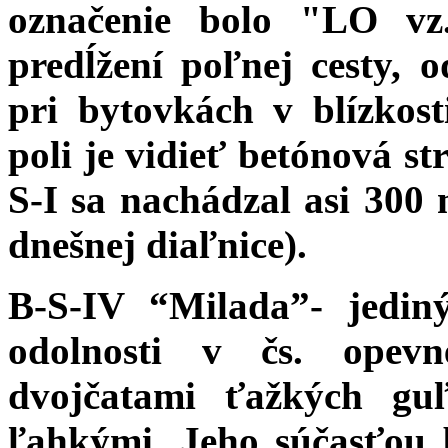
označenie bolo "LO v
predĺžení poľnej cesty, 
pri bytovkách v blízkos
poli je vidieť betónová s
S-I sa nachádzal asi 300 
dnešnej diaľnice).
B-S-IV “Milada”- jedin
odolnosti v čs. opev
dvojčatami ťažkých g
ľahkými. Jeho súčasťou 