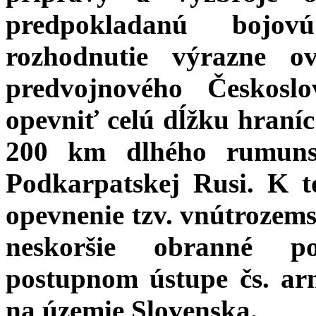
predpokladanú bojov
rozhodnutie výrazne o
predvojnového Českoslo
opevniť celú dĺžku hraní
200 km dlhého rumuns
Podkarpatskej Rusi. K t
opevnenie tzv. vnútrozems
neskoršie obranné po
postupnom ústupe čs. ar
na územie Slovenska.