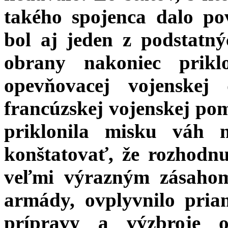
takého spojenca dalo p
bol aj jeden z podstatný
obrany nakoniec prikl
opevňovacej vojenskej
francúzskej vojenskej po
priklonila misku váh 
konštatovať, že rozhodnu
veľmi výrazným zásahom 
armády, ovplyvnilo pria
prípravy a výzbroje o