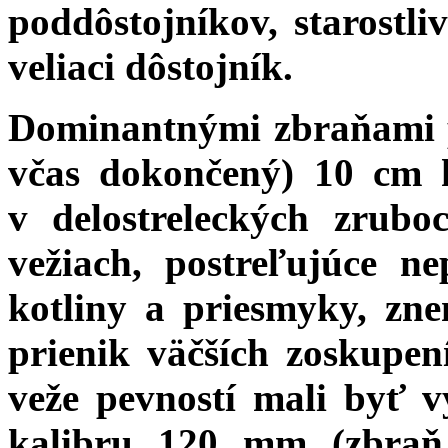
poddôstojníkov, starostl
veliaci dôstojník.
Dominantnými zbraňami p
včas dokončený) 10 cm h
v delostreleckých zrubo
vežiach, postreľujúce n
kotliny a priesmyky, zn
prienik väčších zoskupen
veže pevností mali byť 
kalibru 120 mm (zbraň 