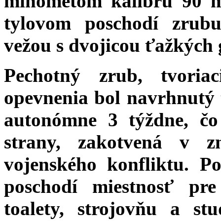
mínometom kalibru 90 
tylovom poschodí zrub
vežou s dvojicou ťažkých
Pechotný zrub, tvoria
opevnenia bol navrhnutý 
autonómne 3 týždne, čo
strany, zakotvená v 
vojenského konfliktu. 
poschodí miestnosť pre
toalety, strojovňu a s