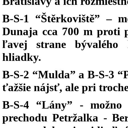
Bratislavy a ich rozmiestn
B-S-1 “Štěrkoviště” – 
Dunaja cca 700 m proti 
ľavej strane bývalého 
hliadky.
B-S-2 “Mulda” a B-S-3 “Pas
ťažšie nájsť, ale pri troche
B-S-4 “Lány” - možno 
prechodu Petržalka - Ber