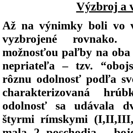
Výzbroj a 
Až na výnimky boli vo v
vyzbrojené rovnako. 
možnosťou paľby na oba 
nepriateľa – tzv. “oboj
rôznu odolnosť podľa svo
charakterizovaná hrú
odolnosť sa udávala dv
štyrmi rímskymi (I,II,III
mala 2 poschodia - bojo