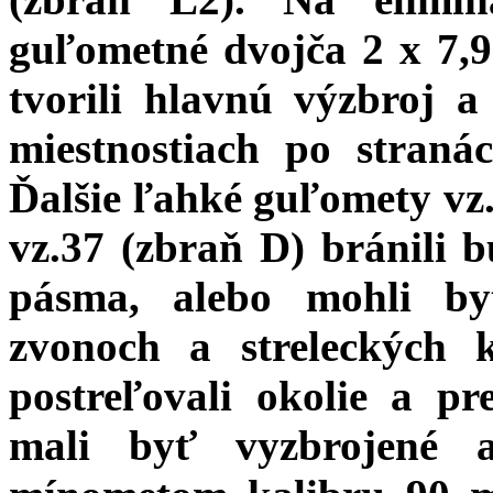
guľometné dvojča 2 x 7,
tvorili hlavnú výzbroj a
miestnostiach po straná
Ďalšie ľahké guľomety vz
vz.37 (zbraň D) bránili 
pásma, alebo mohli by
zvonoch a streleckých 
postreľovali okolie a pr
mali byť vyzbrojené 