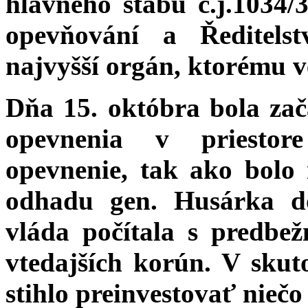
hlavného štábu č.j.1034/
opevňování a Ředitels
najvyšší orgán, ktorému v
Dňa 15. októbra bola za
opevnenia v priestor
opevnenie, tak ako bolo
odhadu gen. Husárka d
vláda počítala s predbež
vtedajších korún. V skut
stihlo preinvestovať niečo