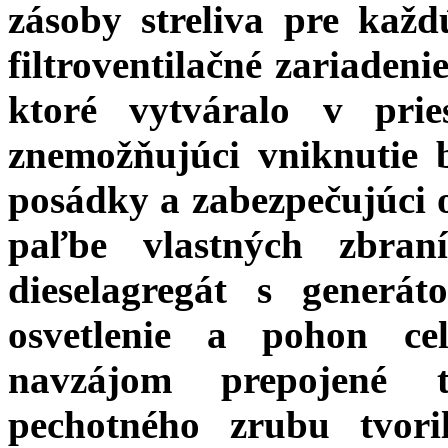
zásoby streliva pre kaž
filtroventilačné zariadeni
ktoré vytváralo v prie
znemožňujúci vniknutie 
posádky a zabezpečujúci o
paľbe vlastných zbra
dieselagregát s generá
osvetlenie a pohon ce
navzájom prepojené t
pechotného zrubu tvo