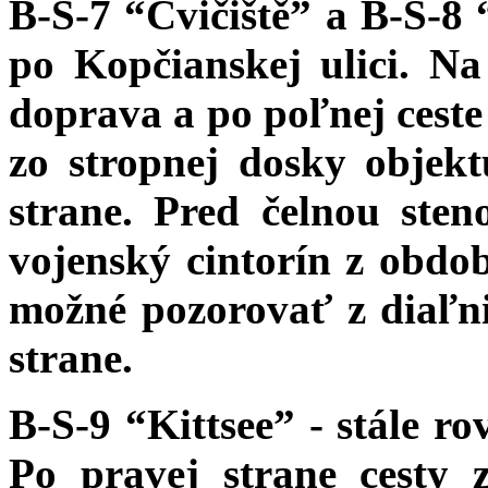
B-S-7 “Cvičiště” a B-S-8
po Kopčianskej ulici. N
doprava a po poľnej ceste 
zo stropnej dosky objekt
strane. Pred čelnou ste
vojenský cintorín z obdob
možné pozorovať z diaľn
strane.
B-S-9 “Kittsee” - stále r
Po pravej strane cesty