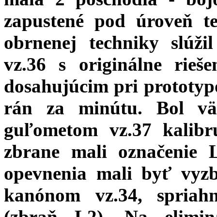
zapustené pod úroveň te
obrnenej techniky slúž
vz.36 s originálne rie
dosahujúcim pri prototyp
rán za minútu. Bol vä
guľometom vz.37 kalibr
zbrane mali označenie 
opevnenia mali byť vyz
kanónom vz.34, spria
(zbraň L2). Na elimin