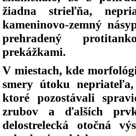
žiadna strieľňa, nepr
kameninovo-zemný násyp.
prehradený protitan
prekážkami.
V miestach, kde morfológ
smery útoku nepriateľa, 
ktoré pozostávali sprav
zrubov a ďalších prvk
delostrelecká otočná v