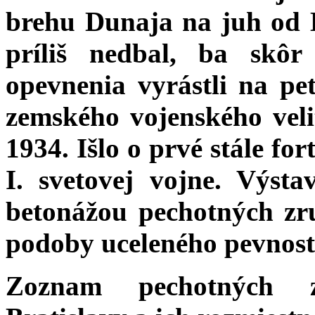
brehu Dunaja na juh od Br
príliš nedbal, ba skôr
opevnenia vyrástli na pe
zemského vojenského veli
1934. Išlo o prvé stále fo
I. svetovej vojne. Výst
betonážou pechotných zr
podoby uceleného pevnos
Zoznam pechotných z