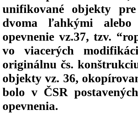
unifikované objekty pr
dvoma ľahkými alebo 
opevnenie vz.37, tzv. “rop
vo viacerých modifiká
originálnu čs. konštrukci
objekty vz. 36, okopírova
bolo v ČSR postavených
opevnenia.