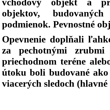
vchodový objekt a prí
objektov, budovaných
podmienok. Pevnostné obj
Opevnenie doplňali ľahké
za pechotnými zrubmi 
priechodnom teréne aleb
útoku boli budované ako 
viacerých sledoch (hlavn